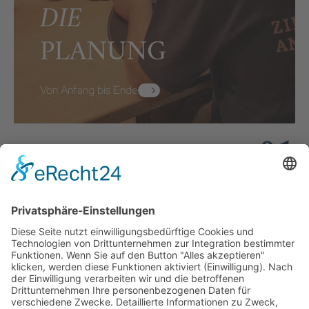
DIE
PLANUNG
Von Anfang bis Ende
01
Zimmerei Grasegger
Finkenstraße 7